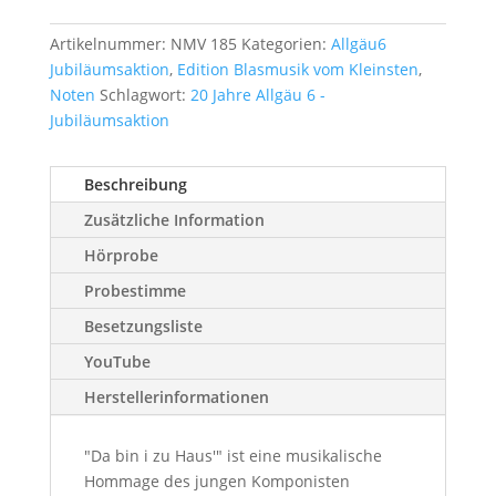
zu
Haus'
Artikelnummer:
NMV 185
Kategorien:
Allgäu6
Menge
Jubiläumsaktion
,
Edition Blasmusik vom Kleinsten
,
Noten
Schlagwort:
20 Jahre Allgäu 6 -
Jubiläumsaktion
Beschreibung
Zusätzliche Information
Hörprobe
Probestimme
Besetzungsliste
YouTube
Herstellerinformationen
"Da bin i zu Haus'" ist eine musikalische
Hommage des jungen Komponisten