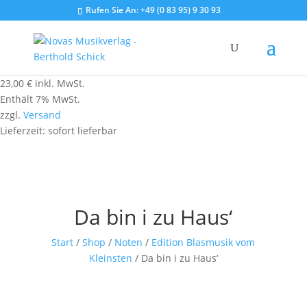
Rufen Sie An:
+49 (0 83 95) 9 30 93
23,00
€
inkl. MwSt.
Enthält 7% MwSt.
zzgl.
Versand
Lieferzeit: sofort lieferbar
Da bin i zu Haus‘
Start
/
Shop
/
Noten
/
Edition Blasmusik vom
Kleinsten
/ Da bin i zu Haus‘