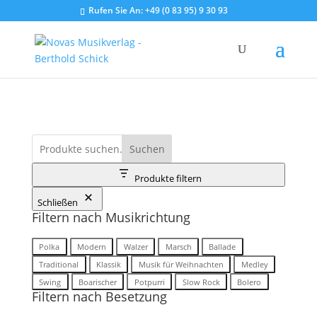
Rufen Sie An:
+49 (0 83 95) 9 30 93
Suchen
Produkte filtern
Schließen
Filtern nach Musikrichtung
Musikrichtung
Polka
Modern
Walzer
Marsch
Ballade
Traditional
Klassik
Musik für Weihnachten
Medley
Swing
Boarischer
Potpurri
Slow Rock
Bolero
Filtern nach Besetzung