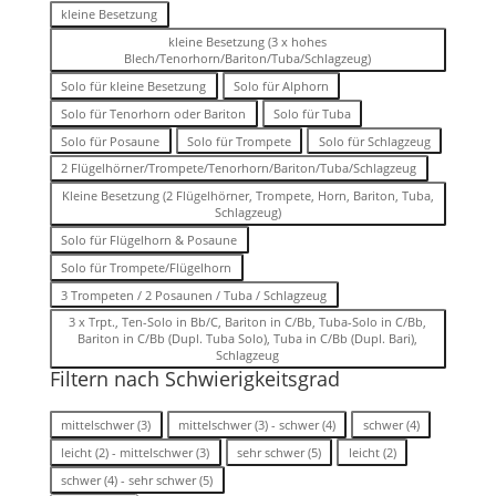
Besetzung
kleine Besetzung
kleine Besetzung (3 x hohes
Blech/Tenorhorn/Bariton/Tuba/Schlagzeug)
Solo für kleine Besetzung
Solo für Alphorn
Solo für Tenorhorn oder Bariton
Solo für Tuba
Solo für Posaune
Solo für Trompete
Solo für Schlagzeug
2 Flügelhörner/Trompete/Tenorhorn/Bariton/Tuba/Schlagzeug
Kleine Besetzung (2 Flügelhörner, Trompete, Horn, Bariton, Tuba,
Schlagzeug)
Solo für Flügelhorn & Posaune
Solo für Trompete/Flügelhorn
3 Trompeten / 2 Posaunen / Tuba / Schlagzeug
3 x Trpt., Ten-Solo in Bb/C, Bariton in C/Bb, Tuba-Solo in C/Bb,
Bariton in C/Bb (Dupl. Tuba Solo), Tuba in C/Bb (Dupl. Bari),
Schlagzeug
Filtern nach Schwierigkeitsgrad
Stufe/Schwierigkeitsgrad
mittelschwer (3)
mittelschwer (3) - schwer (4)
schwer (4)
leicht (2) - mittelschwer (3)
sehr schwer (5)
leicht (2)
schwer (4) - sehr schwer (5)