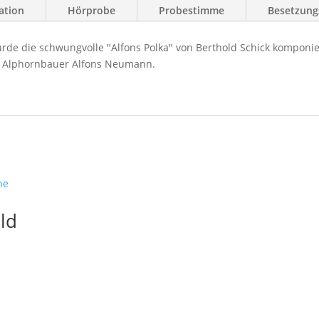
ation
Hörprobe
Probestimme
Besetzungs
rde die schwungvolle "Alfons Polka" von Berthold Schick komponie
en Alphornbauer Alfons Neumann.
ld