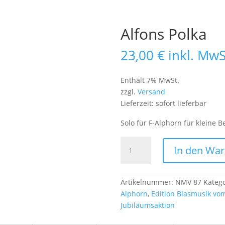
Alfons Polka
23,00
€
inkl. MwS
Enthält 7% MwSt.
zzgl.
Versand
Lieferzeit: sofort lieferbar
Solo für F-Alphorn für kleine 
Alfons
In den Wa
Polka
Menge
Artikelnummer:
NMV 87
Kateg
Alphorn
,
Edition Blasmusik vo
Jubiläumsaktion