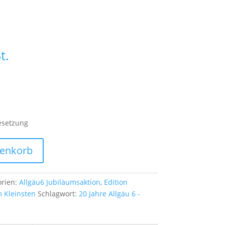
t.
Besetzung
renkorb
orien:
Allgäu6 Jubiläumsaktion
,
Edition
m Kleinsten
Schlagwort:
20 Jahre Allgäu 6 -