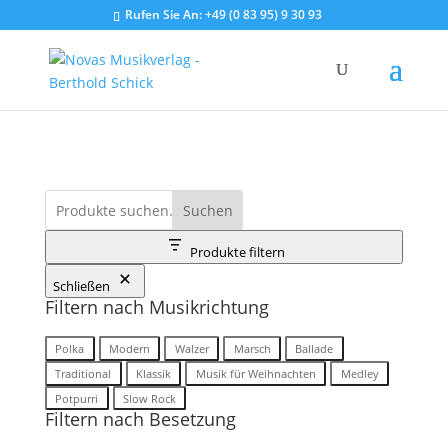
Rufen Sie An:
+49 (0 83 95) 9 30 93
Suchen
Produkte filtern
Schließen
Filtern nach Musikrichtung
Musikrichtung
Polka
Modern
Walzer
Marsch
Ballade
Traditional
Klassik
Musik für Weihnachten
Medley
Potpurri
Slow Rock
Filtern nach Besetzung