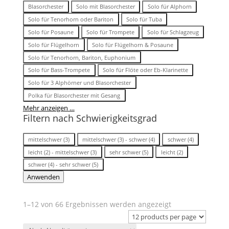
Besetzung
Blasorchester
Solo mit Blasorchester
Solo für Alphorn
Solo für Tenorhorn oder Bariton
Solo für Tuba
Solo für Posaune
Solo für Trompete
Solo für Schlagzeug
Solo für Flügelhorn
Solo für Flügelhorn & Posaune
Solo für Tenorhorn, Bariton, Euphonium
Solo für Bass-Trompete
Solo für Flöte oder Eb-Klarinette
Solo für 3 Alphörner und Blasorchester
Polka für Blasorchester mit Gesang
Mehr anzeigen …
Filtern nach Schwierigkeitsgrad
Stufe/Schwierigkeitsgrad
mittelschwer (3)
mittelschwer (3) - schwer (4)
schwer (4)
leicht (2) - mittelschwer (3)
sehr schwer (5)
leicht (2)
schwer (4) - sehr schwer (5)
Anwenden
Nach
1–12 von 66 Ergebnissen werden angezeigt
Aktualität
sortiert