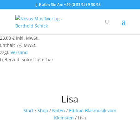
Rufen Sie An:
+49 (0 83 95) 9 30 93
23,00
€
inkl. MwSt.
Enthält 7% MwSt.
zzgl.
Versand
Lieferzeit: sofort lieferbar
Lisa
Start
/
Shop
/
Noten
/
Edition Blasmusik vom
Kleinsten
/ Lisa