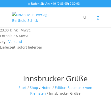
Rufen Sie An:
+49 (0 83 95) 9 30 93
23,00
€
inkl. MwSt.
Enthält 7% MwSt.
zzgl.
Versand
Lieferzeit: sofort lieferbar
Innsbrucker Grüße
Start
/
Shop
/
Noten
/
Edition Blasmusik vom
Kleinsten
/ Innsbrucker Grüße