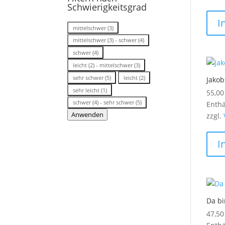
Schwierigkeitsgrad
I
Stufe/Schwierigkeitsgrad
mittelschwer (3)
mittelschwer (3) - schwer (4)
schwer (4)
leicht (2) - mittelschwer (3)
sehr schwer (5)
leicht (2)
Jako
sehr leicht (1)
55,0
schwer (4) - sehr schwer (5)
Enthä
Anwenden
zzgl.
I
Da bi
47,5