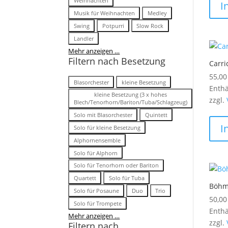
Weihnachten
I
Musik für Weihnachten
Medley
Swing
Potpurri
Slow Rock
Landler
Mehr anzeigen …
Filtern nach Besetzung
Carri
55,0
Besetzung
Blasorchester
kleine Besetzung
Enthä
kleine Besetzung (3 x hohes
zzgl.
Blech/Tenorhorn/Bariton/Tuba/Schlagzeug)
Solo mit Blasorchester
Quintett
I
Solo für kleine Besetzung
Alphornensemble
Solo für Alphorn
Solo für Tenorhorn oder Bariton
Quartett
Solo für Tuba
Böhm
Solo für Posaune
Duo
Trio
50,0
Solo für Trompete
Enthä
Mehr anzeigen …
zzgl.
Filtern nach