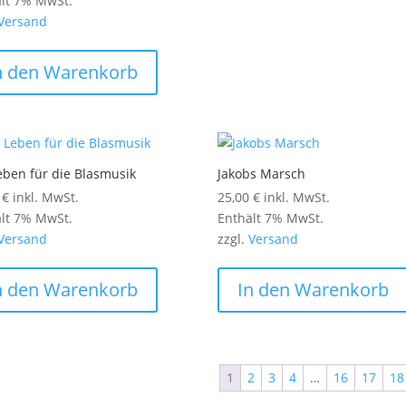
lt 7% MwSt.
Versand
n den Warenkorb
eben für die Blasmusik
Jakobs Marsch
0
€
inkl. MwSt.
25,00
€
inkl. MwSt.
lt 7% MwSt.
Enthält 7% MwSt.
Versand
zzgl.
Versand
n den Warenkorb
In den Warenkorb
1
2
3
4
…
16
17
18