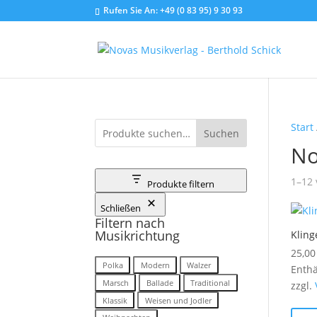
Rufen Sie An:
+49 (0 83 95) 9 30 93
Start
Suchen
No
1–12 
Produkte filtern
Schließen
Filtern nach
Musikrichtung
Kling
25,0
Musikrichtung
Polka
Modern
Walzer
Enthä
Marsch
Ballade
Traditional
zzgl.
Klassik
Weisen und Jodler