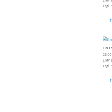
Enthä
zzgl.
I
Ein L
23,0
Enthä
zzgl.
I