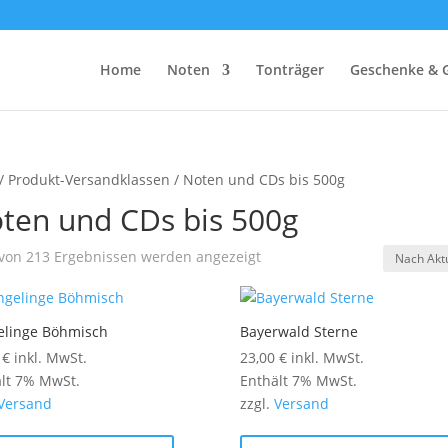
Home
Noten
Tonträger
Geschenke & 
/ Produkt-Versandklassen / Noten und CDs bis 500g
ten und CDs bis 500g
Nach
von 213 Ergebnissen werden angezeigt
Aktualität
sortiert
elinge Böhmisch
Bayerwald Sterne
0
€
inkl. MwSt.
23,00
€
inkl. MwSt.
lt 7% MwSt.
Enthält 7% MwSt.
Versand
zzgl.
Versand