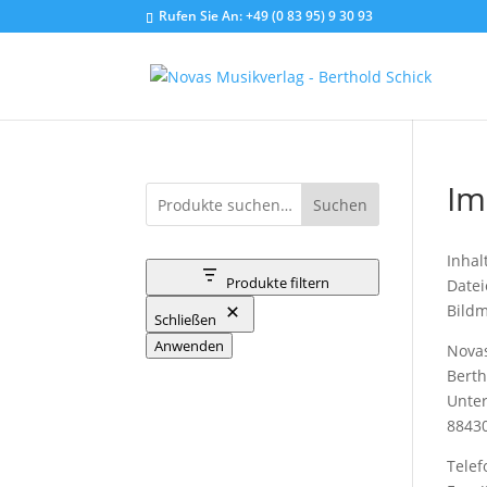
Rufen Sie An:
+49 (0 83 95) 9 30 93
Im
Suchen
Inhal
Produkte filtern
Datei
Bildm
Schließen
Anwenden
Nova
Berth
Unte
88430
Telef