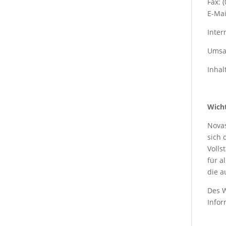
Fax: 
E-Mai
Inte
Umsat
Inhal
Wich
Novas
sich 
Volls
für a
die a
Des W
Info