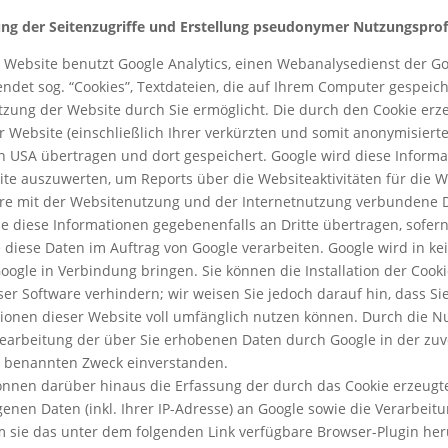
ng der Seitenzugriffe und Erstellung pseudonymer Nutzungsprof
 Website benutzt Google Analytics, einen Webanalysedienst der Goog
ndet sog. “Cookies”, Textdateien, die auf Ihrem Computer gespeic
zung der Website durch Sie ermöglicht. Die durch den Cookie er
r Website (einschließlich Ihrer verkürzten und somit anonymisiert
n USA übertragen und dort gespeichert. Google wird diese Inform
te auszuwerten, um Reports über die Websiteaktivitäten für die
re mit der Websitenutzung und der Internetnutzung verbundene D
e diese Informationen gegebenenfalls an Dritte übertragen, sofern
e diese Daten im Auftrag von Google verarbeiten. Google wird in ke
oogle in Verbindung bringen. Sie können die Installation der Cook
er Software verhindern; wir weisen Sie jedoch darauf hin, dass Sie
ionen dieser Website voll umfänglich nutzen können. Durch die Nu
earbeitung der über Sie erhobenen Daten durch Google in der zu
r benannten Zweck einverstanden.
önnen darüber hinaus die Erfassung der durch das Cookie erzeugt
enen Daten (inkl. Ihrer IP-Adresse) an Google sowie die Verarbeit
 sie das unter dem folgenden Link verfügbare Browser-Plugin heru