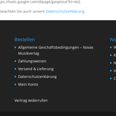
ttps://tools.google.com/dlpage/gaoptout?hl=de].
 beachten Sie auch unsere
Datenschutzerklärung
.
Bestellen
No
Allgemeine Geschäftsbedingungen – Novas
W
Musikverlag
K
Zahlungsweisen
N
Versand & Lieferung
I
Datenschutzerklärung
C
Mein Konto
Vertrag widerrufen