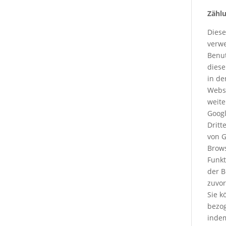
Zählu
Diese
verwe
Benut
diese
in de
Websi
weite
Googl
Dritt
von G
Brows
Funkt
der B
zuvo
Sie k
bezog
indem