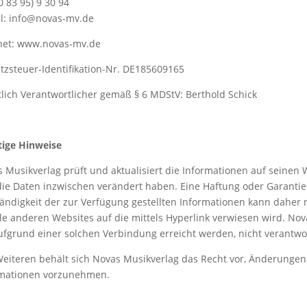
(0 83 95) 9 30 94
l: info@novas-mv.de
rnet: www.novas-mv.de
zsteuer-Identifikation-Nr. DE185609165
tlich Verantwortlicher gemäß § 6 MDStV: Berthold Schick
tige Hinweise
 Musikverlag prüft und aktualisiert die Informationen auf seinen W
die Daten inzwischen verändert haben. Eine Haftung oder Garantie f
tändigkeit der zur Verfügung gestellten Informationen kann daher
lle anderen Websites auf die mittels Hyperlink verwiesen wird. Nov
ufgrund einer solchen Verbindung erreicht werden, nicht verantwor
eiteren behält sich Novas Musikverlag das Recht vor, Änderungen
rmationen vorzunehmen.