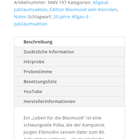
Blasmusik
Artikelnummer:
NMV 197
Kategorien:
Allgäu6
Menge
Jubiläumsaktion
,
Edition Blasmusik vom Kleinsten
,
Noten
Schlagwort:
20 Jahre Allgäu 6 -
Jubiläumsaktion
Beschreibung
Zusätzliche Information
Hörprobe
Probestimme
Besetzungsliste
YouTube
Herstellerinformationen
Ein „Leben für die Blasmusik“ ist eine
schwungvolle Polka, die der Komponist
Jürgen Ellensohn seinem Vater zum 80.