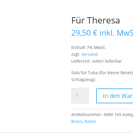
Für Theresa
29,50
€
inkl. MwS
Enthält 7% MwSt.
zzgl.
Versand
Lieferzeit: sofort lieferbar
Solo für Tuba (für kleine Bese
Schlagzeug)
Für
In den Wa
Theresa
Menge
Artikelnummer:
NMV 165
Kate
Brass
,
Noten