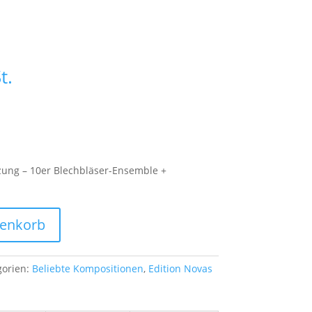
t.
tzung – 10er Blechbläser-Ensemble +
renkorb
gorien:
Beliebte Kompositionen
,
Edition Novas