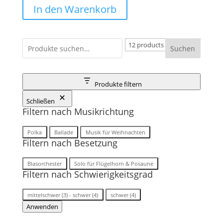
In den Warenkorb
Suchen
Produkte filtern
Schließen
Filtern nach Musikrichtung
Musikrichtung
Polka
Ballade
Musik für Weihnachten
Filtern nach Besetzung
Besetzung
Blasorchester
Solo für Flügelhorn & Posaune
Filtern nach Schwierigkeitsgrad
Stufe/Schwierigkeitsgrad
mittelschwer (3) - schwer (4)
schwer (4)
Anwenden