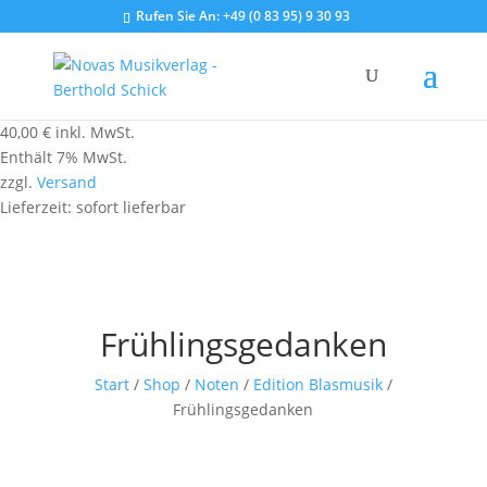
Rufen Sie An:
+49 (0 83 95) 9 30 93
40,00
€
inkl. MwSt.
Enthält 7% MwSt.
zzgl.
Versand
Lieferzeit: sofort lieferbar
Frühlingsgedanken
Start
/
Shop
/
Noten
/
Edition Blasmusik
/
Frühlingsgedanken