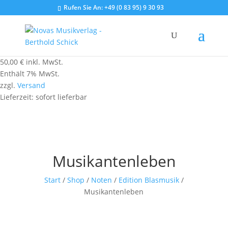
Rufen Sie An:
+49 (0 83 95) 9 30 93
50,00
€
inkl. MwSt.
Enthält 7% MwSt.
zzgl.
Versand
Lieferzeit: sofort lieferbar
Musikantenleben
Start
/
Shop
/
Noten
/
Edition Blasmusik
/
Musikantenleben