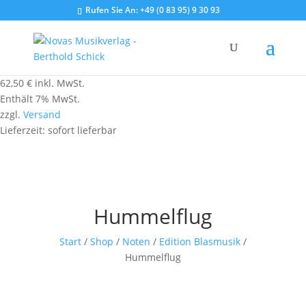
Rufen Sie An:
+49 (0 83 95) 9 30 93
62,50
€
inkl. MwSt.
Enthält 7% MwSt.
zzgl.
Versand
Lieferzeit: sofort lieferbar
Hummelflug
Start
/
Shop
/
Noten
/
Edition Blasmusik
/
Hummelflug