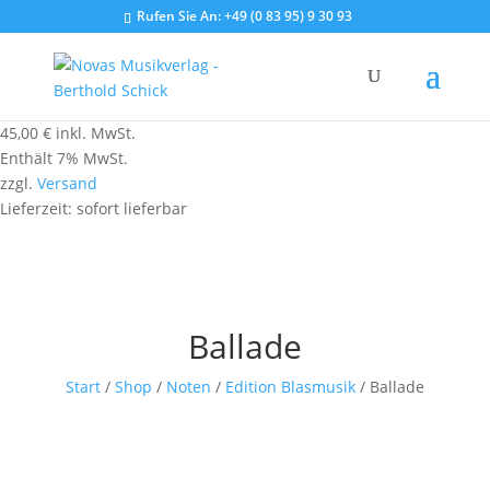
Rufen Sie An:
+49 (0 83 95) 9 30 93
45,00
€
inkl. MwSt.
Enthält 7% MwSt.
zzgl.
Versand
Lieferzeit: sofort lieferbar
Ballade
Start
/
Shop
/
Noten
/
Edition Blasmusik
/ Ballade