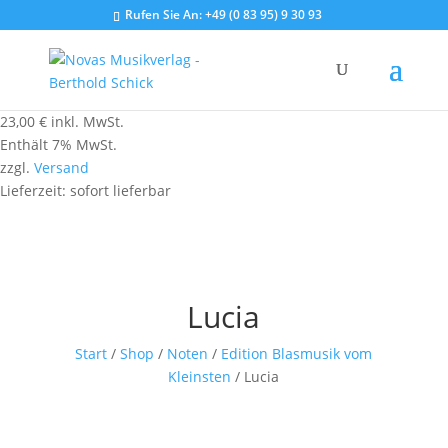
Rufen Sie An:
+49 (0 83 95) 9 30 93
23,00
€
inkl. MwSt.
Enthält 7% MwSt.
zzgl.
Versand
Lieferzeit: sofort lieferbar
Lucia
Start
/
Shop
/
Noten
/
Edition Blasmusik vom
Kleinsten
/ Lucia