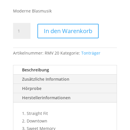
Moderne Blasmusik
World
In den Warenkorb
in
Color
-
mit
Artikelnummer:
RMV 20
Kategorie:
Tonträger
Berthold
Schick
Beschreibung
und
Zusätzliche Information
seine
Allgäu
Hörprobe
6
Herstellerinformationen
Menge
Straight Fit
Downtown
Sweet Memory