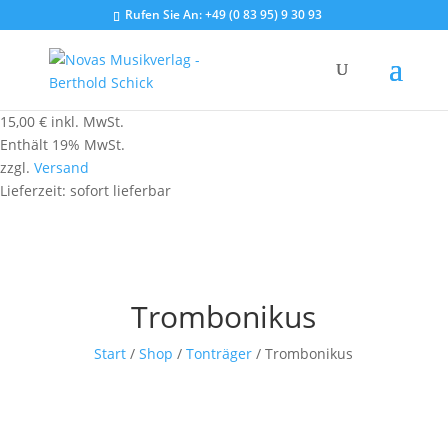
Rufen Sie An:
+49 (0 83 95) 9 30 93
15,00
€
inkl. MwSt.
Enthält 19% MwSt.
zzgl.
Versand
Lieferzeit: sofort lieferbar
Trombonikus
Start
/
Shop
/
Tonträger
/ Trombonikus