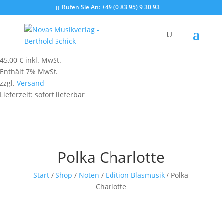
Rufen Sie An:
+49 (0 83 95) 9 30 93
45,00
€
inkl. MwSt.
Enthält 7% MwSt.
zzgl.
Versand
Lieferzeit: sofort lieferbar
Polka Charlotte
Start
/
Shop
/
Noten
/
Edition Blasmusik
/ Polka
Charlotte