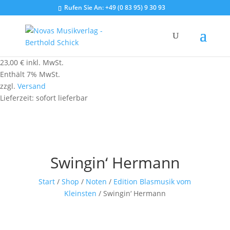
Rufen Sie An:
+49 (0 83 95) 9 30 93
23,00
€
inkl. MwSt.
Enthält 7% MwSt.
zzgl.
Versand
Lieferzeit: sofort lieferbar
Swingin‘ Hermann
Start
/
Shop
/
Noten
/
Edition Blasmusik vom
Kleinsten
/ Swingin‘ Hermann