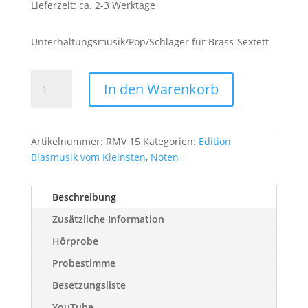
Lieferzeit: ca. 2-3 Werktage
Unterhaltungsmusik/Pop/Schlager für Brass-Sextett
Puppet
In den Warenkorb
on
a
String
-
Artikelnummer:
RMV 15
Kategorien:
Edition
as
Blasmusik vom Kleinsten
,
Noten
performed
by
Beschreibung
Sandie
Zusätzliche Information
Shaw
-
Hörprobe
Menge
Probestimme
Besetzungsliste
YouTube