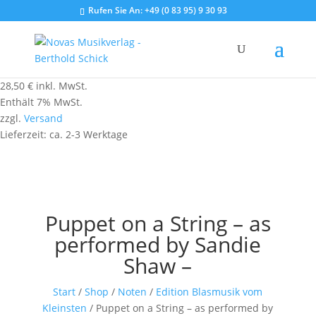
Rufen Sie An:
+49 (0 83 95) 9 30 93
28,50
€
inkl. MwSt.
Enthält 7% MwSt.
zzgl.
Versand
Lieferzeit: ca. 2-3 Werktage
Puppet on a String – as
performed by Sandie
Shaw –
Start
/
Shop
/
Noten
/
Edition Blasmusik vom
Kleinsten
/ Puppet on a String – as performed by