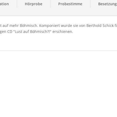
ation
Hörprobe
Probestimme
Besetzungs
st auf mehr Böhmisch. Komponiert wurde sie von Berthold Schick f
igen CD "Lust auf Böhmisch?!" erschienen.