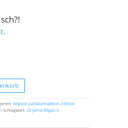
sch?!
t.
renkorb
gorien:
Allgäu6 Jubiläumsaktion
,
Edition
n
Schlagwort:
20 Jahre Allgäu 6 -