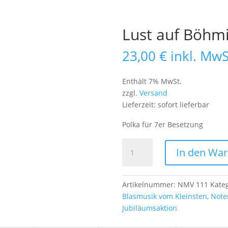
Lust auf Böhmi
23,00
€
inkl. MwS
Enthält 7% MwSt.
zzgl.
Versand
Lieferzeit: sofort lieferbar
Polka für 7er Besetzung
Lust
In den Wa
auf
Böhmisch?!
Menge
Artikelnummer:
NMV 111
Kate
Blasmusik vom Kleinsten
,
Note
Jubiläumsaktion