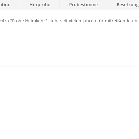
ation
Hörprobe
Probestimme
Besetzungs
lka "Frohe Heimkehr" steht seit vielen Jahren für mitreißende und