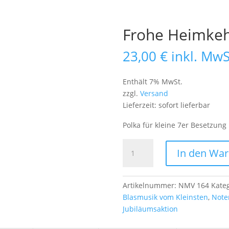
Frohe Heimke
23,00
€
inkl. MwS
Enthält 7% MwSt.
zzgl.
Versand
Lieferzeit: sofort lieferbar
Polka für kleine 7er Besetzung
Frohe
In den Wa
Heimkehr
Menge
Artikelnummer:
NMV 164
Kate
Blasmusik vom Kleinsten
,
Note
Jubiläumsaktion