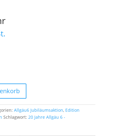
hr
t.
renkorb
gorien:
Allgäu6 Jubiläumsaktion
,
Edition
n
Schlagwort:
20 Jahre Allgäu 6 -