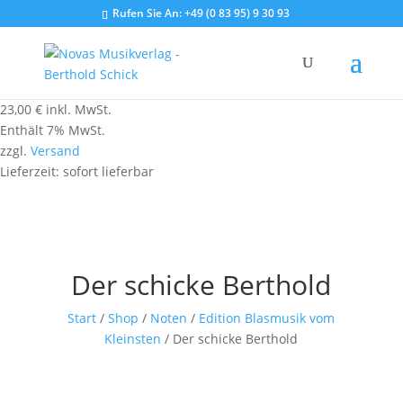
Rufen Sie An:
+49 (0 83 95) 9 30 93
23,00
€
inkl. MwSt.
Enthält 7% MwSt.
zzgl.
Versand
Lieferzeit: sofort lieferbar
Der schicke Berthold
Start
/
Shop
/
Noten
/
Edition Blasmusik vom
Kleinsten
/ Der schicke Berthold