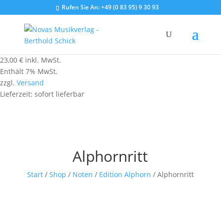
Rufen Sie An:
+49 (0 83 95) 9 30 93
23,00
€
inkl. MwSt.
Enthält 7% MwSt.
zzgl.
Versand
Lieferzeit: sofort lieferbar
Alphornritt
Start
/
Shop
/
Noten
/
Edition Alphorn
/ Alphornritt