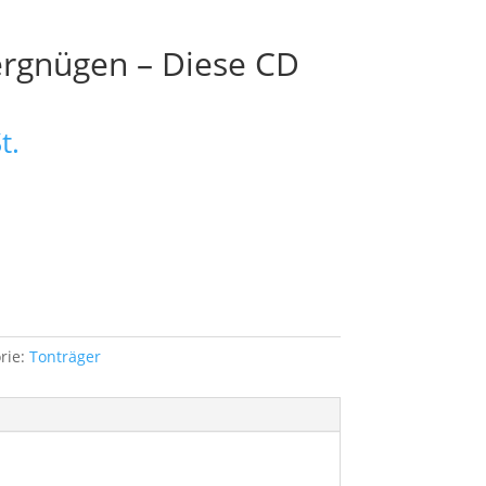
rgnügen – Diese CD
t.
rie:
Tonträger