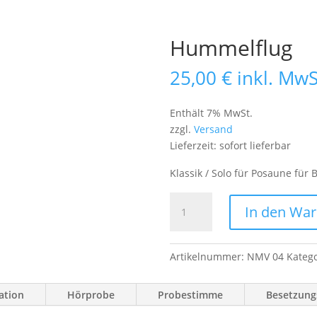
Hummelflug
25,00
€
inkl. MwS
Enthält 7% MwSt.
zzgl.
Versand
Lieferzeit: sofort lieferbar
Klassik / Solo für Posaune für 
Hummelflug
In den Wa
Menge
Artikelnummer:
NMV 04
Kateg
ation
Hörprobe
Probestimme
Besetzungs