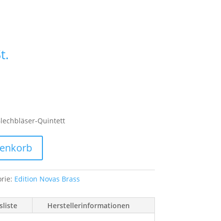
t.
Blechbläser-Quintett
renkorb
orie:
Edition Novas Brass
liste
Herstellerinformationen