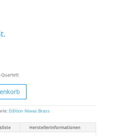
t.
-Quartett
renkorb
orie:
Edition Novas Brass
liste
Herstellerinformationen