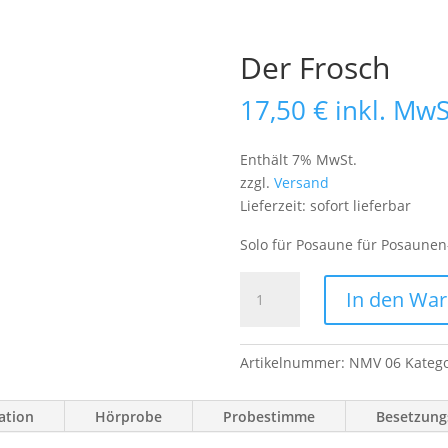
Der Frosch
17,50
€
inkl. MwS
Enthält 7% MwSt.
zzgl.
Versand
Lieferzeit: sofort lieferbar
Solo für Posaune für Posaunen
Der
In den Wa
Frosch
Menge
Artikelnummer:
NMV 06
Kateg
ation
Hörprobe
Probestimme
Besetzungs