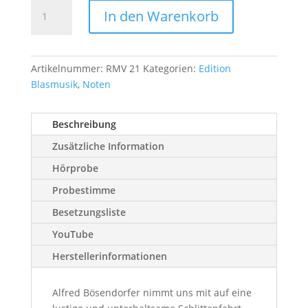
Schlittenfahrt
In den Warenkorb
in
den
Alpen
Menge
Artikelnummer:
RMV 21
Kategorien:
Edition
Blasmusik
,
Noten
Beschreibung
Zusätzliche Information
Hörprobe
Probestimme
Besetzungsliste
YouTube
Herstellerinformationen
Alfred Bösendorfer nimmt uns mit auf eine