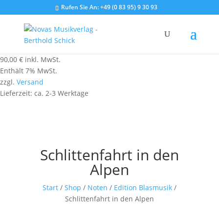
Rufen Sie An:
+49 (0 83 95) 9 30 93
90,00
€
inkl. MwSt.
Enthält 7% MwSt.
zzgl.
Versand
Lieferzeit: ca. 2-3 Werktage
Schlittenfahrt in den
Alpen
Start
/
Shop
/
Noten
/
Edition Blasmusik
/
Schlittenfahrt in den Alpen