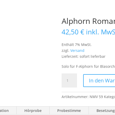
Alphorn Roma
42,50
€
inkl. MwS
Enthält 7% MwSt.
zzgl.
Versand
Lieferzeit: sofort lieferbar
Solo für F-Alphorn für Blasorc
Alphorn
In den Wa
Romanze
Menge
Artikelnummer:
NMV 59
Kateg
ation
Hörprobe
Probestimme
Besetzungs