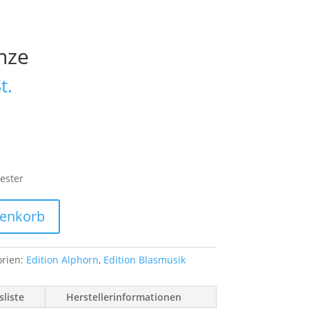
nze
t.
hester
renkorb
orien:
Edition Alphorn
,
Edition Blasmusik
liste
Herstellerinformationen